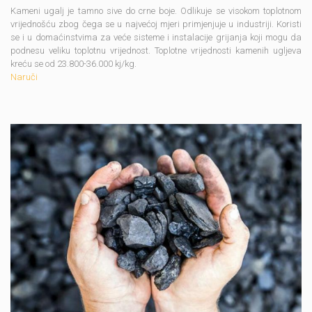
Kameni ugalj je tamno sive do crne boje. Odlikuje se visokom toplotnom
vrijednošću zbog čega se u najvećoj mjeri primjenjuje u industriji. Koristi
se i u domaćinstvima za veće sisteme i instalacije grijanja koji mogu da
podnesu veliku toplotnu vrijednost. Toplotne vrijednosti kamenih ugljeva
kreću se od 23.800-36.000 kj/kg.
Naruči