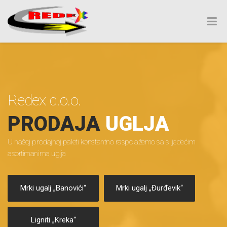
Redex d.o.o.
PRODAJA
UGLJA
U našoj prodajnoj paleti konstantno raspolažemo sa slijedećim
asortimanima uglja
Mrki ugalj „Banovići“
Mrki ugalj „Đurđevik“
Ligniti „Kreka“