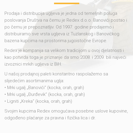
Prodaja i distribucija ugljeva je jedna od temeljnih poluga
poslovanja Društva na čemu je Redex d.o.o. Banovići postao i
po čemu je prepoznatljiv. Od 1997. godine prodajemo i
distribuiramo sve vrsta ugljeva iz Tuzlanskog i Banovićkog
bazena kupcima na prostorima jugoistočne Evrope.
Redex je kompanija sa velikom tradicijom u ovoj djelatnosti i
kao potvrda toga je priznanje da smo 2008. i 2009. bili najveći
izvoznici mrkih ugljeva iz BiH.
U našoj prodajnoj paleti konstantno raspolažemo sa
slijedećim asortimanima uglja:
• Mrki ugalj „Banovići“ (kocka, orah, grah)
• Mrki ugalj „Đurđevik“ (kocka, orah, grah)
• Ligniti „Kreka“ (kocka, orah, grah)
Svojim kupcima Redex omogućava posebne uslove kupovine,
odgođeno plaćanje za pravna i fizička lica i dr.