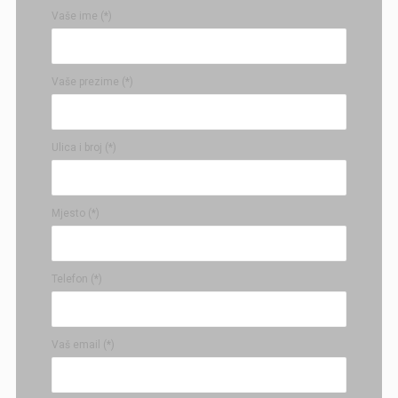
Vaše ime (*)
Vaše prezime (*)
Ulica i broj (*)
Mjesto (*)
Telefon (*)
Vaš email (*)