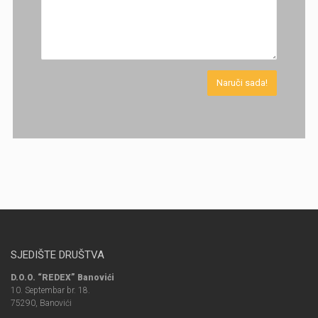
SJEDIŠTE DRUŠTVA
D.O.O. “REDEX” Banovići
10. Septembar br. 18.
75290, Banovići