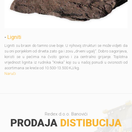
-
Ligniti
Ligniti su braon do tamno sive boje. U njihovoj strukturi se može vidjeti da
su oni porijeklom od drveta zato ga i zovu „drveni ugalj“. Dobro sagorijeva,
koristi se u pećima na čvsto gorivo i za centralno grijanje. Toplotna
vrijednost lignita iz rudnika “Kreka” koji su u našoj ponudi u ovisnosti od
asortimana se kreće od 10.500-13.500 KJ/kg.
Naruči
Redex d.o.o. Banovići
PRODAJA
DISTIBUCIJA