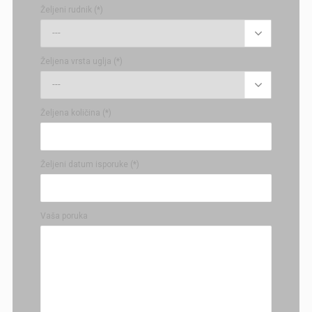
Željeni rudnik (*)

Željena vrsta uglja (*)

Željena količina (*)
Željeni datum isporuke (*)
Vaša poruka