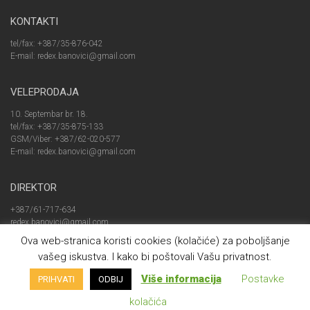
KONTAKTI
tel/fax: +387/35-876-042
E-mail: redex.banovici@gmail.com
VELEPRODAJA
10. Septembar br. 18.
tel/fax: +387/35-875-133
GSM/Viber: +387/62-020-577
E-mail: redex.banovici@gmail.com
DIREKTOR
+387/61-717-634
redex.banovici@gmail.com
Ova web-stranica koristi cookies (kolačiće) za poboljšanje
vašeg iskustva. I kako bi poštovali Vašu privatnost.
Više informacija
Postavke
PRIHVATI
ODBIJ
© "
REDEX d.o.o. Banovici
" Sva prava pridrzana 2021 - Web dizajn
CanaC
kolačića
Početna
Pravila o privatnosti i kolačićima
Kontakt