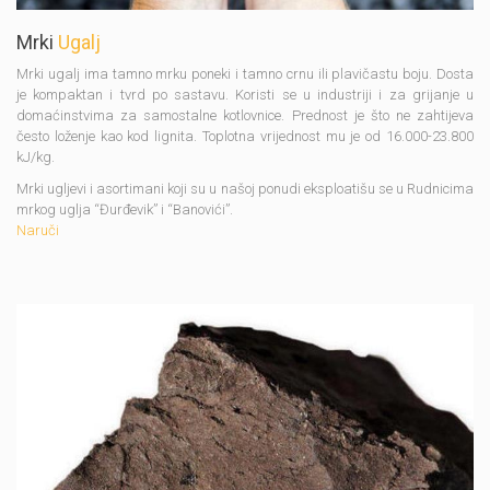
Mrki
Ugalj
Mrki ugalj ima tamno mrku poneki i tamno crnu ili plavičastu boju. Dosta
je kompaktan i tvrd po sastavu. Koristi se u industriji i za grijanje u
domaćinstvima za samostalne kotlovnice. Prednost je što ne zahtijeva
često loženje kao kod lignita. Toplotna vrijednost mu je od 16.000-23.800
kJ/kg.
Mrki ugljevi i asortimani koji su u našoj ponudi eksploatišu se u Rudnicima
mrkog uglja “Đurđevik” i “Banovići”.
Naruči